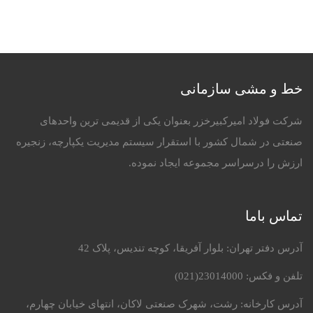
خط و مشی سازمانی
شرکت فولاد امیرکبیرخزر بعنوان یکی از قدیمی ترین واحدهای
صنعتی در شمال کشور با استقرار سیستم مدیریت یکپارچه، زنجیره
ارزش را درسراسر مجموعه ایجاد نموده.
تماس باما
آدرس دفتر تهران: بلوار آفریقا، کوچه تندیس، پلاک 42
تلفن و فکس:
23014000(021)
آدرس کارخانه: رشت، شهرک صنعتی لاکان، انتهای خیابان چهارم،