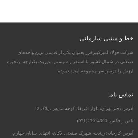
خط و مشی سازمانی
شرکت فولاد امیرکبیرخزر بعنوان یکی از قدیمی ترین واحدهای
صنعتی در شمال کشور با استقرار سیستم مدیریت یکپارچه، زنجیره
ارزش را درسراسر مجموعه ایجاد نموده.
تماس باما
آدرس دفتر تهران: بلوار آفریقا، کوچه تندیس، پلاک 42
تلفن و فکس:
23014000(021)
آدرس کارخانه: رشت، شهرک صنعتی لاکان، انتهای خیابان چهارم،